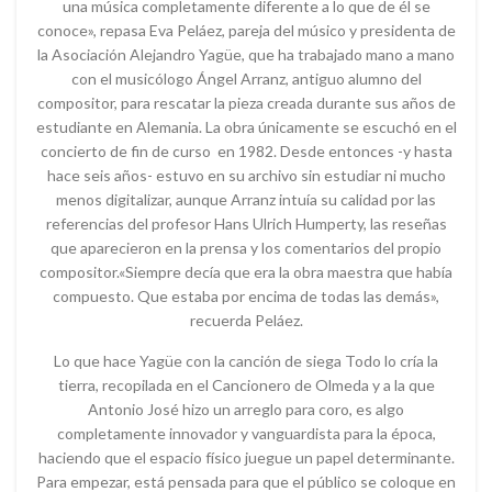
una música completamente diferente a lo que de él se
conoce», repasa Eva Peláez, pareja del músico y presidenta de
la Asociación Alejandro Yagüe, que ha trabajado mano a mano
con el musicólogo Ángel Arranz, antiguo alumno del
compositor, para rescatar la pieza creada durante sus años de
estudiante en Alemania. La obra únicamente se escuchó en el
concierto de fin de curso en 1982. Desde entonces -y hasta
hace seis años- estuvo en su archivo sin estudiar ni mucho
menos digitalizar, aunque Arranz intuía su calidad por las
referencias del profesor Hans Ulrich Humperty, las reseñas
que aparecieron en la prensa y los comentarios del propio
compositor.«Siempre decía que era la obra maestra que había
compuesto. Que estaba por encima de todas las demás»,
recuerda Peláez.
Lo que hace Yagüe con la canción de siega Todo lo cría la
tierra, recopilada en el Cancionero de Olmeda y a la que
Antonio José hizo un arreglo para coro, es algo
completamente innovador y vanguardista para la época,
haciendo que el espacio físico juegue un papel determinante.
Para empezar, está pensada para que el público se coloque en