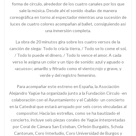
forma de círculo, alrededor de los cuatro canales por los que
sale la música. Desde ahí el sonido «baila» de manera
coreográfica en torno al espectador mientras una sucesión de
luces de cuatro colores acompañan al ballet, consiguiendo así
una inmersión completa.
La obra de 20 minutos gira sobre los cuatro versos de la
canción de siega: Todo lo cría la tierra, / Todo se lo come el sol,
/ Todo lo puede el dinero, / Todo lo vence el amor. A cada
verso le asigna un color y un tipo de sonido: azul y aguado o
«acuoso»; amarillo y filtrado como el viento;rojo y grave, y
verde y del registro femenino.
Para acompañar este estreno en España, la Asociación
Alejandro Yagüe ha organizado junto a la Fundación Círculo -en
colaboración con el Ayuntamiento y el Cabildo- un concierto
en la Catedral que estará arropado por seis coros vinculadas al
compositor. Hacia las estrellas, como se ha bautizado el
concierto, incluye seis piezas corales de Yagüe interpretadas
por Coral de Cámara San Esteban, Orfeón Burgalés, Schola
Cantorum, Coro Interludio, Coro Universidad de Burgos y