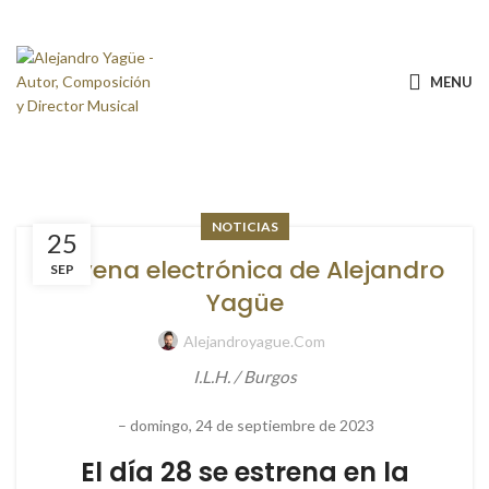
MENU
NOTICIAS
25
La vena electrónica de Alejandro
SEP
Yagüe
Alejandroyague.com
I.L.H. / Burgos
–
domingo, 24 de septiembre de 2023
El día 28 se estrena en la